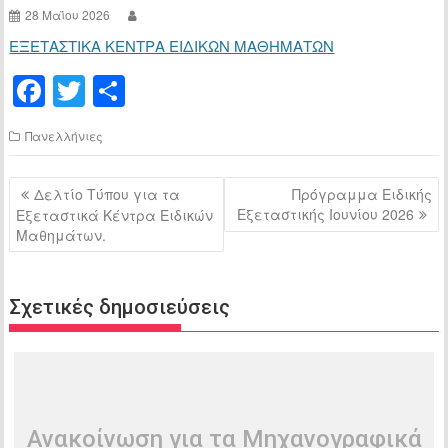
28 Μαΐου 2026
ΕΞΕΤΑΣΤΙΚΑ ΚΕΝΤΡΑ ΕΙΔΙΚΩΝ ΜΑΘΗΜΑΤΩΝ
F
T
Μ
a
wi
οι
Πανελλήνιες
c
tt
ρ
e
er
α
Πλοήγηση
Δελτίο Τύπου για τα
Πρόγραμμα Ειδικής
b
σ
άρθρων
Εξεταστικής Ιουνίου 2026
Εξεταστικά Κέντρα Ειδικών
Μαθημάτων.
o
τ
o
εί
k
τ
Σχετικές δημοσιεύσεις
ε
Ανακοίνωση για τα Μηχανογραφικά